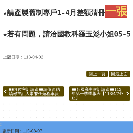
一張
★
請產製
舊制專戶
1-4月差額
清冊
★若有問題，請洽國教科羅玉彣小姐05-552
上版日期：113-04-02
回上一頁
回最上面
■■各位主計請進■■請依連結
■■各國高中會計請進■■113
填報主計人事兼任短程車資
年第一季季報表【113/4/2截
止】
:::
更新日期
115-08-07