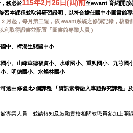
115年2月26日(四)前
ewant 育網開
者，務必於
至
」修習本課程並取得研習證明，以符合擔任國中小圖書館專
 2 月起，每月第三週，依 ewant系統之修課記錄，
，以利取得證書並配置「圖書館專業人員
)
梧國中、樟湖生態國中小
林國小、山峰華德福實小、水碓國小、重興國小、九芎國
國小、明德國小、水燦林國小
可透由修習此2個課程 「資訊素養融入專題探究課程」及
書館專業人員，並請轉知及鼓勵貴校相關教職員參加上開
。