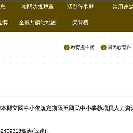
消息
相關法規規章
活動行事曆
常用連
冶獎
全臺共讀站地圖
榮譽榜
教育處主網
國民教育科
請本縣立國中小依規定期限至國民中小學教職員人力資
409318號函(諒達)。