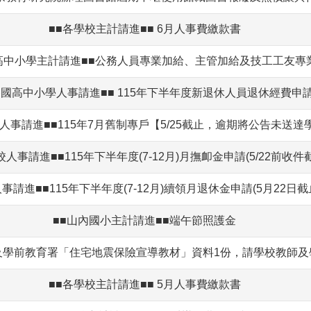
■■各學校主計請進■■ 6月人事費繳款書
■各國高中小學主計請進■■公務人員專業加給、主管加給及技工工友
各國高中小學人事請進■■ 115年下半年度新退休人員退休經費申
人事請進■■115年7月舊制專戶【5/25截止，逾期將公告未送達
校人事請進■■115年下半年度(7-12月)月撫卹金申請(5/22前收件
事請進■■115年下半年度(7-12月)續領月退休金申請(5月22日截
■■山內國小主計請進■■端午節照護金
及學前教育署「住宅地震保險宣導教材」資料1份，請學校教師及
■■各學校主計請進■■ 5月人事費繳款書