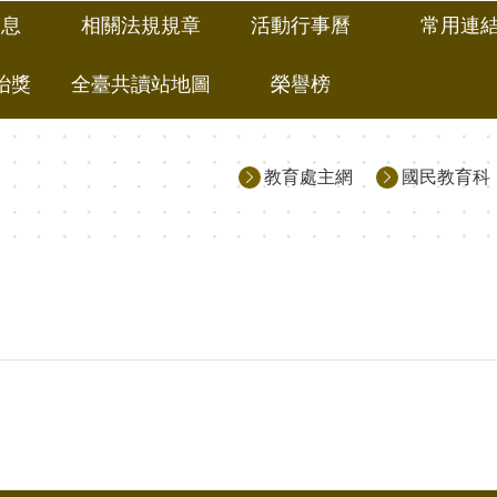
消息
相關法規規章
活動行事曆
常用連
冶獎
全臺共讀站地圖
榮譽榜
教育處主網
國民教育科