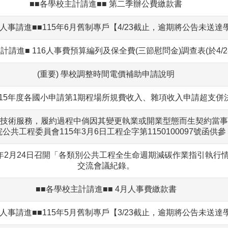
■■各學校主計請進■■ 第二季辦公費繳款書
人事請進■■115年6月舊制專戶【4/23截止，逾期將公告未送達
小會計請進■ 116人事費預算編列及保全費(三節慰問金)調查表(於4/
(重要) 學校調整時間電價補助申請說明
115年度各國小申請第1期程場所規費收入、雜項收入申請超支
技術服務，履約過程中倘因其變更執業或開業型態而生契約當事
公共工程委員會115年3月6日工程企字第1150100097號函供參
5年2月24日召開「各類別公共工程全生命週期減碳作業指引執行
交流會議紀錄。
■■各學校主計請進■■ 4月人事費繳款書
人事請進■■115年5月舊制專戶【3/23截止，逾期將公告未送達