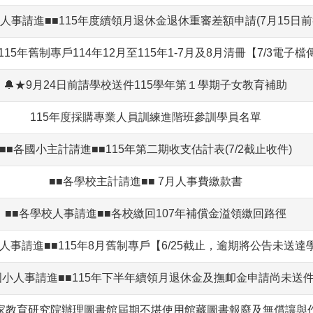
校人事請進■■115年度續領月退休金退休重審差額申請(7月15日前
15年舊制專戶114年12月至115年1-7月及8月清冊【7/3電子檔
🔔★9月24日前請學校送件115學年第１學期子女教育補助
115年度採購專業人員訓練進階班參訓學員名單
■■各國小主計請進■■115年第二期收支估計表(7/2截止收件)
■■各學校主計請進■■ 7月人事費繳款書
■■各學校人事請進■■各校繳回107年補償金溢領繳回路徑
人事請進■■115年8月舊制專戶【6/25截止，逾期將公告未送達
國小人事請進■■115年下半年續領月退休金及撫卹金申請尚未送
家教育研究院辦理圖書館屆期不堪使用館藏圖書報廢及無償讓與