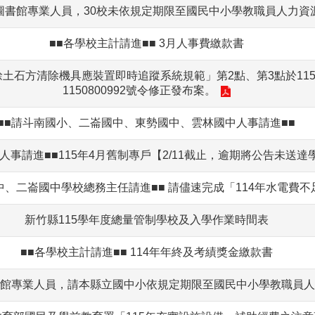
圖書館專業人員，30校未依規定期限至國民中小學教職員人力資
■■各學校主計請進■■ 3月人事費繳款書
土石方清除機具應裝置即時追蹤系統規範」第2點、第3點於115
1150800992號令修正發布案。
■■請斗南國小、二崙國中、東勢國中、雲林國中人事請進■■
人事請進■■115年4月舊制專戶【2/11截止，逾期將公告未送達
、二崙國中 學校總務主任請進■■ 請儘速完成「114年水電費
新竹縣115學年度總量管制學校及入學作業時間表
■■各學校主計請進■■ 114年年終及考績獎金繳款書
館專業人員，請本縣立國中小依規定期限至國民中小學教職員人