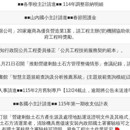
■■各學校主計請進■■ 114年調整容納明細
■■山內國小主計請進■■春節照護金
限公司」20家廠商為優良營造業1案，請工程主辦(管)機關協助
府工程時獎勵。
知行政院公共工程委員修正「公共工程技術服務契約範本」。
11月21日召開「推動營建剩餘土石方管理整備情形」會議紀錄，
書館「智慧主題規範查詢及分析推薦系統」(主題規範查詢模組)
人事請進■■115年2月舊制專戶【12/24截止，逾期將公告未送
■■各國小主計請進■■ 115年第一期收支估計表
訂頒「營建剩餘土石方產生源及處理地點運送證明文件及其格式」自
土石方清運業者，清除機具應儘速安裝內政部國土署審驗核可之
有國土署核發之審驗核可證明，避免工程出土作業延宕