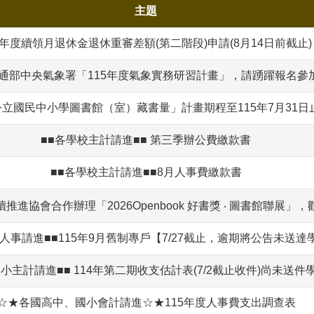
主題
5年度續領月退休金退休重審差額(第二階段)申請(8月14日前截止)
交通部中央氣象署「115年度氣象實務研習計畫」，請踴躍報名參
公立國民中小學圖書館（室）藏書量」計畫期程至115年7月31
■■各學校主計請進■■ 第三季辦公費繳款書
■■各學校主計請進■■8月人事費繳款書
進協會合作辦理「2026Openbook 好書獎 ‧ 圖書館聯展
人事請進■■115年9月舊制專戶【7/27截止，逾期將公告未送達
國小主計請進■■ 114年第二期收支估計表(7/2截止收件)尚未送件
☆★各國高中、國小會計請進☆★115年度人事費支出調查表